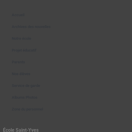
Accueil
Archives des nouvelles
Notre école
Projet éducatif
Parents
Nos élèves
Service de garde
Albums Photos
Zone du personnel
École Saint-Yves