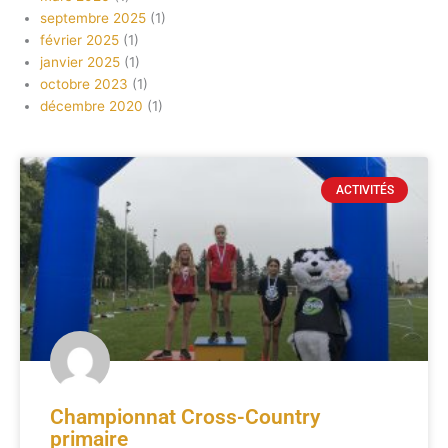
septembre 2025
(1)
février 2025
(1)
janvier 2025
(1)
octobre 2023
(1)
décembre 2020
(1)
ACTIVITÉS
Championnat Cross-Country
primaire