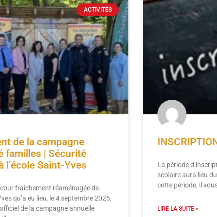
ACTIVITÉS
nt de la campagne
INSCRIPTIO
é familles | Sécurité
à l’école Saint-Yves
La période d’inscri
scolaire aura lieu d
cette période, il vo
a cour fraîchement réaménagée de
-Yves qu’a eu lieu, le 4 septembre 2025,
officiel de la campagne annuelle
LIRE LA SUITE »