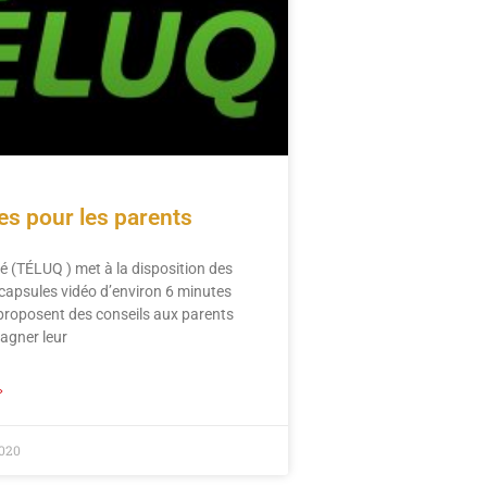
es pour les parents
té (TÉLUQ ) met à la disposition des
capsules vidéo d’environ 6 minutes
proposent des conseils aux parents
agner leur
»
2020