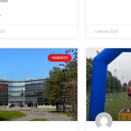
illes
»
025
6 février 2025
PARENTS