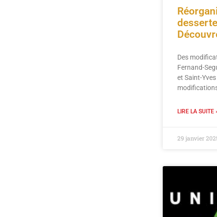
Réorgani
dessert
Découvr
Des modificat
Fernand-Segu
et Saint-Yve
modifications
LIRE LA SUITE 
29 janvier 202