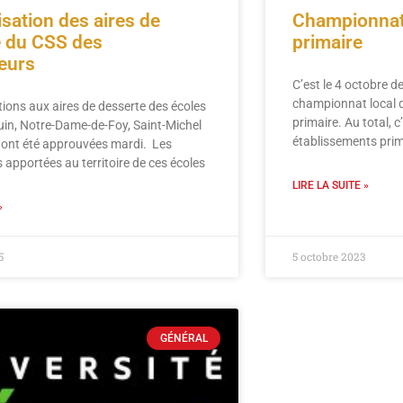
sation des aires de
Championnat
e du CSS des
primaire
eurs
C’est le 4 octobre de
championnat local 
ions aux aires de desserte des écoles
primaire. Au total, 
in, Notre-Dame-de-Foy, Saint-Michel
établissements prim
s ont été approuvées mardi. Les
 apportées au territoire de ces écoles
LIRE LA SUITE »
»
5
5 octobre 2023
GÉNÉRAL