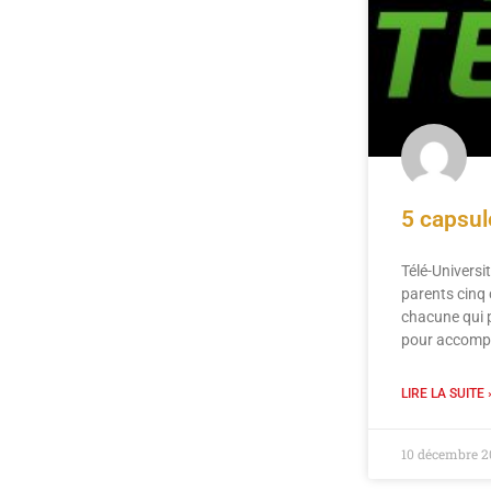
5 capsul
Télé-Universi
parents cinq 
chacune qui 
pour accomp
LIRE LA SUITE 
10 décembre 